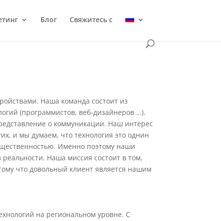
етинг
Блог
Свяжитесь с
тройствами. Наша команда состоит из
огий (программистов, веб-дизайнеров …).
редставление о коммуникации. Наш интерес
их, и мы думаем, что технология это однин
бщественностью. Именно поэтому наши
 реальности. Наша миссия состоит в том,
отому что довольный клиент является нашим
ехнологий на региональном уровне. С