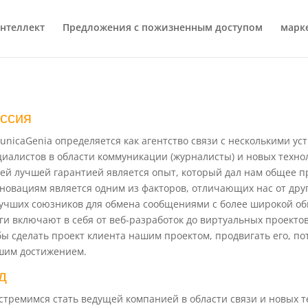
нтеллект
Предложения с пожизненным доступом
марк
ссия
unicaGenia определяется как агентство связи с несколькими ус
циалистов в области коммуникации (журналисты) и новых технол
ей лучшей гарантией является опыт, который дал нам общее п
новациям является одним из факторов, отличающих нас от друг
лучших союзников для обмена сообщениями с более широкой о
ги включают в себя от веб-разработок до виртуальных проектов
бы сделать проект клиента нашим проектом, продвигать его, п
шим достижением.
д
стремимся стать ведущей компанией в области связи и новых т