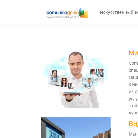
Искусственный и
Ми
Com
спе
Наш
к ин
из 
услу
что
луч
Ви
Мы 