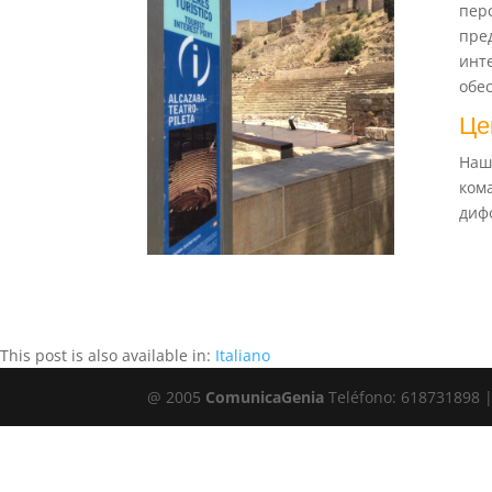
пер
пре
инт
обе
Це
Наш
ком
диф
This post is also available in:
Italiano
@ 2005
ComunicaGenia
Teléfono: 618731898 