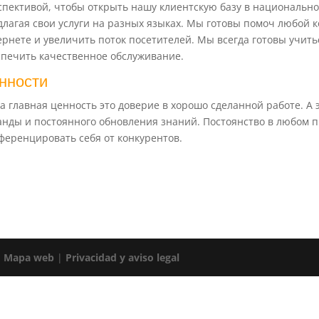
спективой, чтобы открыть нашу клиентскую базу в национальн
длагая свои услуги на разных языках. Мы готовы помоч любой 
ернете и увеличить поток посетителей. Мы всегда готовы учить
спечить качественное обслуживание.
нности
а главная ценность это доверие в хорошо сделанной работе. А
анды и постоянного обновления знаний. Постоянство в любом п
ференцировать себя от конкурентов.
|
Mapa web
|
Privacidad y aviso legal