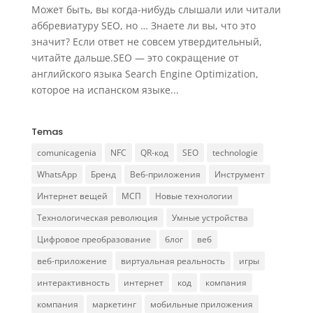
Может быть, вы когда-нибудь слышали или читали
аббревиатуру SEO, но … Знаете ли вы, что это
значит? Если ответ не совсем утвердительный,
читайте дальше.SEO — это сокращение от
английского языка Search Engine Optimization,
которое на испанском языке...
Temas
comunicagenia
NFC
QR-код
SEO
technologie
WhatsApp
Бренд
Веб-приложения
Инструмент
Интернет вещей
МСП
Новые технологии
Технологическая революция
Умные устройства
Цифровое преобразование
блог
веб
веб-приложение
виртуальная реальность
игры
интерактивность
интернет
код
компания
компания
маркетинг
мобильные приложения