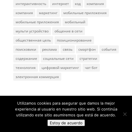
интерактивность
интернет
код
компания
компания
маркетинг
мобильные приложения
мобильные приложения
мобильный
мульти устройство
общение в сети
общественная цель
позиционирование
поисковики
реклама
связь
смартфон
события
содержание
социальные сети
стратегии
технология
цифровой маркетинг
чат бот
электронная коммерция
Utilizamos cookies para asegurar que damos la mejor
experiencia al usuario en nuestro sitio web. Si continúa
utilizando este sitio asumiremos que está de acuerdo.
@ 2005
ComunicaGenia
Teléfono: 618731898 |
Mapa
web
|
Privacidad y aviso legal
Estoy de acuerdo