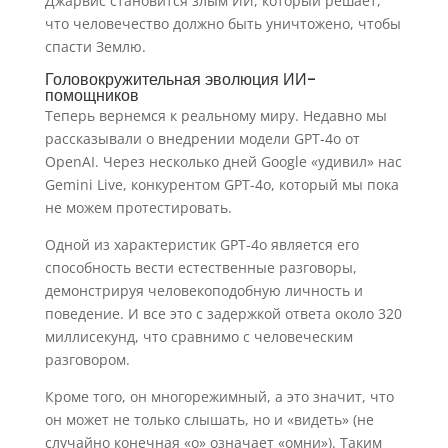
Джарвис становится злым ИИ, который решает,
что человечество должно быть уничтожено, чтобы
спасти Землю.
Головокружительная эволюция ИИ-
помощников
Теперь вернемся к реальному миру. Недавно мы
рассказывали о внедрении модели GPT-4o от
OpenAI. Через несколько дней Google «удивил» нас
Gemini Live, конкурентом GPT-4o, который мы пока
не можем протестировать.
Одной из характеристик GPT-4o является его
способность вести естественные разговоры,
демонстрируя человекоподобную личность и
поведение. И все это с задержкой ответа около 320
миллисекунд, что сравнимо с человеческим
разговором.
Кроме того, он многорежимный, а это значит, что
он может не только слышать, но и «видеть» (не
случайно конечная «о» означает «омни»). Таким