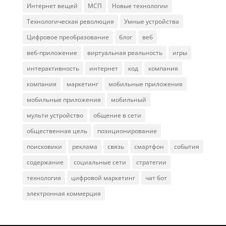
Интернет вещей
МСП
Новые технологии
Технологическая революция
Умные устройства
Цифровое преобразование
блог
веб
веб-приложение
виртуальная реальность
игры
интерактивность
интернет
код
компания
компания
маркетинг
мобильные приложения
мобильные приложения
мобильный
мульти устройство
общение в сети
общественная цель
позиционирование
поисковики
реклама
связь
смартфон
события
содержание
социальные сети
стратегии
технология
цифровой маркетинг
чат бот
электронная коммерция