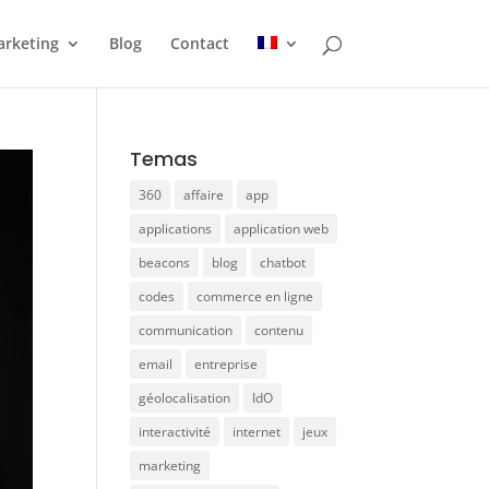
rketing
Blog
Contact
Temas
360
affaire
app
applications
application web
beacons
blog
chatbot
codes
commerce en ligne
communication
contenu
email
entreprise
géolocalisation
IdO
interactivité
internet
jeux
marketing