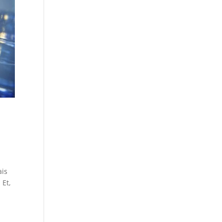
ais
 Et,