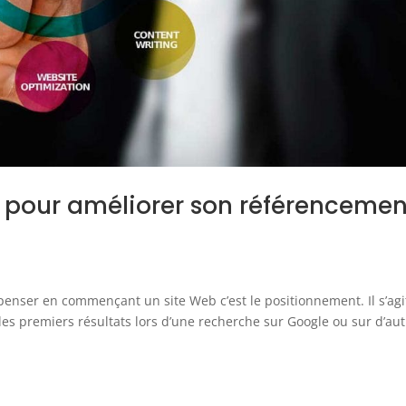
s pour améliorer son référencemen
penser en commençant un site Web c’est le positionnement. Il s’agi
es premiers résultats lors d’une recherche sur Google ou sur d’au