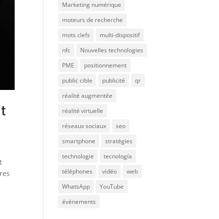
Marketing numérique
moteurs de recherche
mots clefs
multi-dispositif
nfc
Nouvelles technologies
PME
positionnement
public cible
publicité
qr
réalité augmentée
t
réalité virtuelle
réseaux sociaux
seo
smartphone
stratégies
technologie
tecnología
t
téléphones
vidéo
web
tres
WhatsApp
YouTube
événements