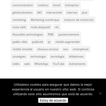
communication
contenu
email
entreprise
géolocalisation
IdO
interactivité
internet
jeux
marketing
Marketing numérique
moteurs de recherche
mots clefs
multi-dispositif
nfc
Nouvelles technologies
PME
positionnement
public cible
publicité
qr
réalité augmentée
réalité virtuelle
réseaux sociaux
seo
smartphone
stratégies
technologie
tecnología
téléphones
vidéo
web
WhatsApp
YouTube
événements
Utilizamos cookies para asegurar que damos la mejor
experiencia al usuario en nuestro sitio web. Si continúa
utilizando este sitio asumiremos que está de acuerdo.
@ 2005
ComunicaGenia
Teléfono: 618731898 |
Mapa
Estoy de acuerdo
web
|
Privacidad y aviso legal