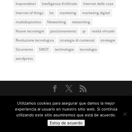
Imprenditori
Intelligenza Artificiale
Internet delle cose
Internet of things
Iot
marketing
marketing digital
multidispositivo
Networking
networking
Nuove tecnologie
posizionamento
qr
realtà virtuale
Rivoluzione tecnologica
strategia di contenuti
strategie
Strumento
SWOT
technologie
tecnologia
wordpress
@ 2005
ComunicaGenia
Teléfono: 618731898 |
Mapa
Utilizamos cookies para asegurar que damos la mejor
web
|
Privacidad y aviso legal
experiencia al usuario en nuestro sitio web. Si continúa
utilizando este sitio asumiremos que está de acuerdo.
Estoy de acuerdo