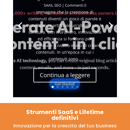
SAAS
,
SEO
| Commenti 0
Immagina che la creazione di
contenuti diventi un gioco di parole e
l'intelligenza artificiale un'alleata per la
scrittura. Con WordHero, innovazione
ed efficienza si fondono per
trasformare il nostro modo di creare
contenuti. In un'epoca in cui i
contenuti sono...
Continua a leggere
Strumenti SaaS e Lifetime
definitivi
Innovazione per la crescita del tuo business