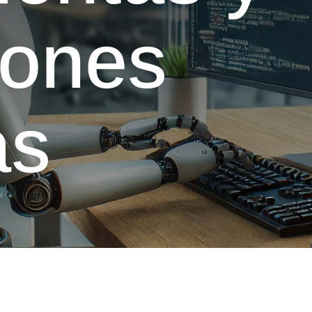
iones
as