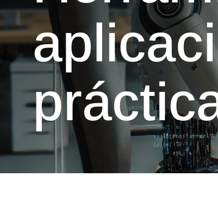
aplicac
práctic