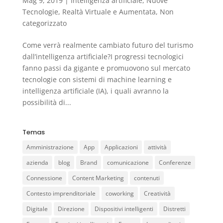
Mag 9, 2019
|
Intelligenza artificiale
,
Nuove
Tecnologie
,
Realtà Virtuale e Aumentata
,
Non
categorizzato
Come verrà realmente cambiato futuro del turismo
dall’intelligenza artificiale?I progressi tecnologici
fanno passi da gigante e promuovono sul mercato
tecnologie con sistemi di machine learning e
intelligenza artificiale (IA), i quali avranno la
possibilità di...
Temas
Amministrazione
App
Applicazioni
attività
azienda
blog
Brand
comunicazione
Conferenze
Connessione
Content Marketing
contenuti
Contesto imprenditoriale
coworking
Creatività
Digitale
Direzione
Dispositivi intelligenti
Distretti