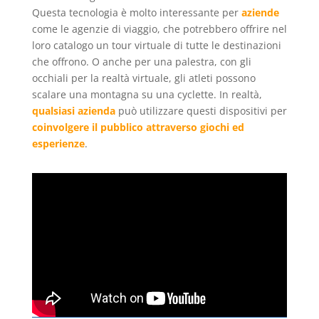
Questa tecnologia è molto interessante per
aziende
come le agenzie di viaggio, che potrebbero offrire nel
loro catalogo un tour virtuale di tutte le destinazioni
che offrono. O anche per una palestra, con gli
occhiali per la realtà virtuale, gli atleti possono
scalare una montagna su una cyclette. In realtà,
qualsiasi azienda
può utilizzare questi dispositivi per
coinvolgere il pubblico attraverso giochi ed
esperienze
.