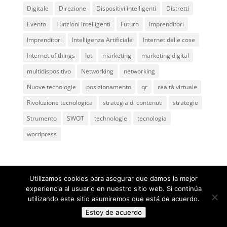
Digitale
Direzione
Dispositivi intelligenti
Distretti
Evento
Funzioni intelligenti
Futuro
Imprenditori
Imprenditori
Intelligenza Artificiale
Internet delle cose
Internet of things
Iot
marketing
marketing digital
multidispositivo
Networking
networking
Nuove tecnologie
posizionamento
qr
realtà virtuale
Rivoluzione tecnologica
strategia di contenuti
strategie
Strumento
SWOT
technologie
tecnologia
wordpress
Utilizamos cookies para asegurar que damos la mejor
experiencia al usuario en nuestro sitio web. Si continúa
utilizando este sitio asumiremos que está de acuerdo.
@ 2005
ComunicaGenia
Teléfono: 618731898 |
Mapa
Estoy de acuerdo
web
|
Privacidad y aviso legal