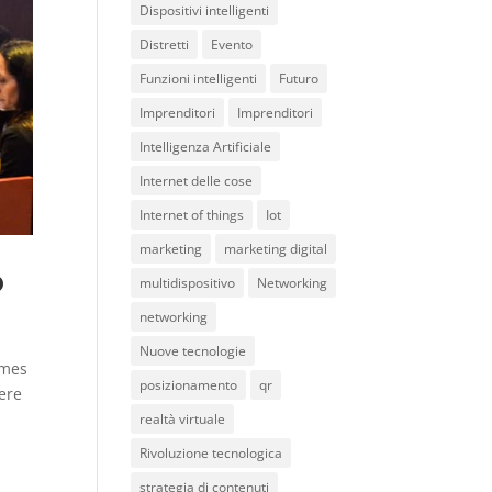
Dispositivi intelligenti
Distretti
Evento
Funzioni intelligenti
Futuro
Imprenditori
Imprenditori
Intelligenza Artificiale
Internet delle cose
Internet of things
Iot
marketing
marketing digital
o
multidispositivo
Networking
networking
Nuove tecnologie
ymes
posizionamento
qr
cere
realtà virtuale
Rivoluzione tecnologica
strategia di contenuti