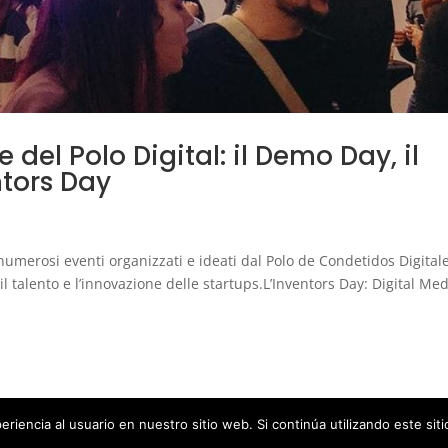
 del Polo Digital: il Demo Day, il
ntors Day
 numerosi eventi organizzati e ideati dal Polo de Condetidos Digital
il talento e l’innovazione delle startups.L’Inventors Day: Digital Me
riencia al usuario en nuestro sitio web. Si continúa utilizando este si
|
Mapa web
|
Privacidad y aviso legal