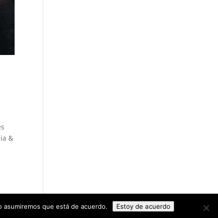
es
dia &
tio asumiremos que está de acuerdo.
Estoy de acuerdo