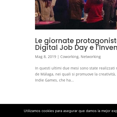
Le giornate protagoniste
Digital Job Day e l’Inve
Mag 8, 2019
|
Coworking
,
Networking
In questi ultimi due mesi sono state realizzati
de Málaga, nei quali si promuove la creatività, 
Indie Games, che ha...
Utilizamos cookies para asegurar que damos la mejor expe
@ 2005
ComunicaGenia
Teléfono: 618731898 