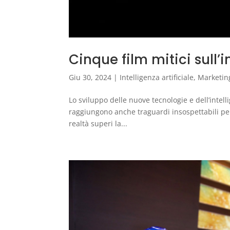
Cinque film mitici sull’i
Giu 30, 2024
|
Intelligenza artificiale
,
Marketing
Lo sviluppo delle nuove tecnologie e dell’intelli
raggiungono anche traguardi insospettabili per
realtà superi la...