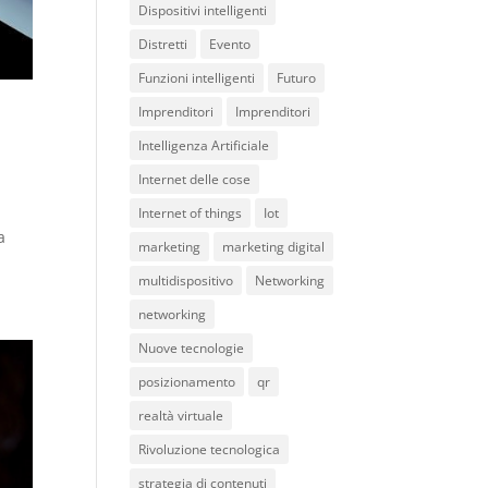
Dispositivi intelligenti
Distretti
Evento
Funzioni intelligenti
Futuro
Imprenditori
Imprenditori
Intelligenza Artificiale
Internet delle cose
Internet of things
Iot
a
marketing
marketing digital
multidispositivo
Networking
networking
Nuove tecnologie
posizionamento
qr
realtà virtuale
Rivoluzione tecnologica
strategia di contenuti