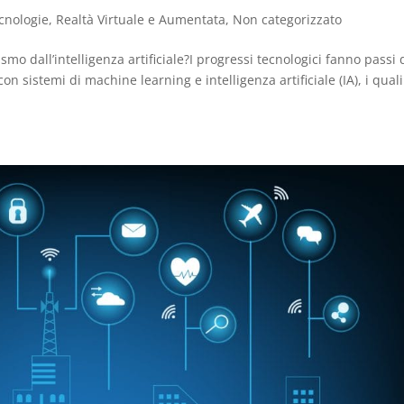
cnologie
,
Realtà Virtuale e Aumentata
,
Non categorizzato
o dall’intelligenza artificiale?I progressi tecnologici fanno passi 
 sistemi di machine learning e intelligenza artificiale (IA), i quali