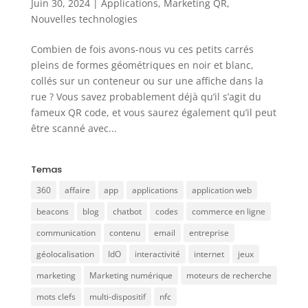
Juin 30, 2024
|
Applications
,
Marketing QR
,
Nouvelles technologies
Combien de fois avons-nous vu ces petits carrés
pleins de formes géométriques en noir et blanc,
collés sur un conteneur ou sur une affiche dans la
rue ? Vous savez probablement déjà qu’il s’agit du
fameux QR code, et vous saurez également qu’il peut
être scanné avec...
Temas
360
affaire
app
applications
application web
beacons
blog
chatbot
codes
commerce en ligne
communication
contenu
email
entreprise
géolocalisation
IdO
interactivité
internet
jeux
marketing
Marketing numérique
moteurs de recherche
mots clefs
multi-dispositif
nfc