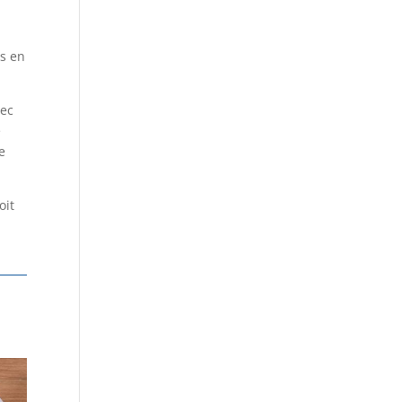
us en
vec
e
e
oit