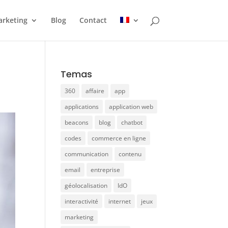
rketing
Blog
Contact
Temas
360
affaire
app
applications
application web
beacons
blog
chatbot
codes
commerce en ligne
communication
contenu
email
entreprise
géolocalisation
IdO
interactivité
internet
jeux
marketing