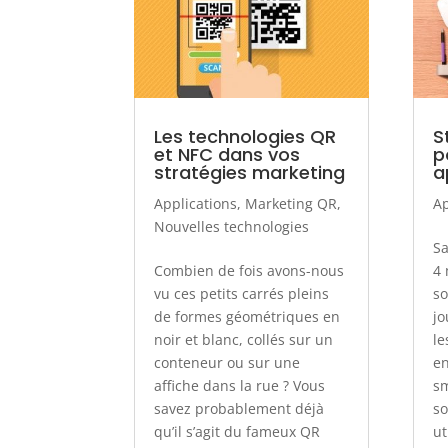
Les technologies QR
S
et NFC dans vos
p
stratégies marketing
a
Applications
,
Marketing QR
,
Ap
Nouvelles technologies
Sa
Combien de fois avons-nous
4 
vu ces petits carrés pleins
so
de formes géométriques en
jo
noir et blanc, collés sur un
le
conteneur ou sur une
en
affiche dans la rue ? Vous
sm
savez probablement déjà
so
qu’il s’agit du fameux QR
ut