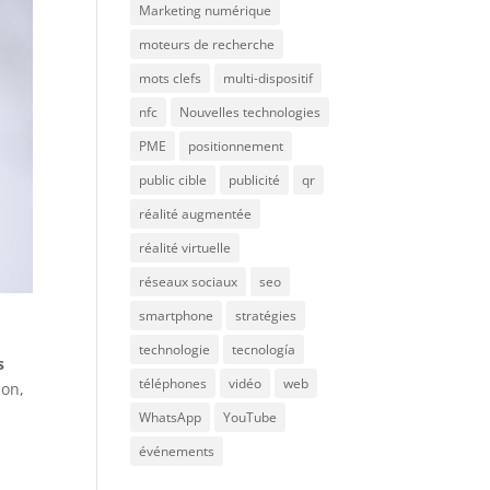
Marketing numérique
moteurs de recherche
mots clefs
multi-dispositif
nfc
Nouvelles technologies
PME
positionnement
public cible
publicité
qr
réalité augmentée
réalité virtuelle
réseaux sociaux
seo
smartphone
stratégies
technologie
tecnología
s
téléphones
vidéo
web
ion,
WhatsApp
YouTube
événements