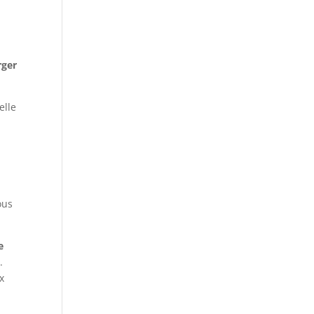
rger
elle
ous
e
.
x