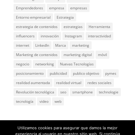
Emprendedores
empresa
empresas
Entorno empresarial
Estrategia
estrategia de contenidos
estrategias
Herramienta
influencers
innovación
Instagram
interactividad
internet
LinkedIn
Marca
marketing
Marketing de contenidos
marketing digital
móvil
negocio
networking
Nuevas Tecnologías
posicionamiento
publicidad
publico objetivo
pymes
realidad aumentada
realidad virtual
redes sociales
Revolución tecnológica
seo
smartphone
technologie
tecnología
video
web
Utilizamos cookies para asegurar que damos la mejor
experiencia al usuario en nuestro sitio web. Si continúa