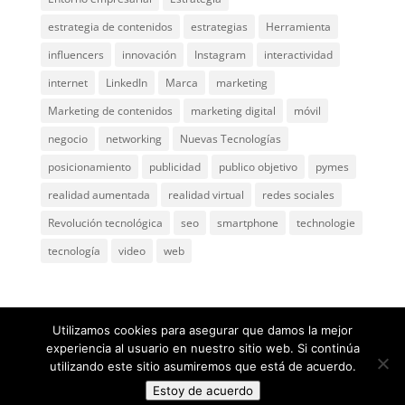
estrategia de contenidos
estrategias
Herramienta
influencers
innovación
Instagram
interactividad
internet
LinkedIn
Marca
marketing
Marketing de contenidos
marketing digital
móvil
negocio
networking
Nuevas Tecnologías
posicionamiento
publicidad
publico objetivo
pymes
realidad aumentada
realidad virtual
redes sociales
Revolución tecnológica
seo
smartphone
technologie
tecnología
video
web
Utilizamos cookies para asegurar que damos la mejor
experiencia al usuario en nuestro sitio web. Si continúa
utilizando este sitio asumiremos que está de acuerdo.
@ 2005
ComunicaGenia
Teléfono: 618731898 |
Mapa
Estoy de acuerdo
web
|
Privacidad y aviso legal