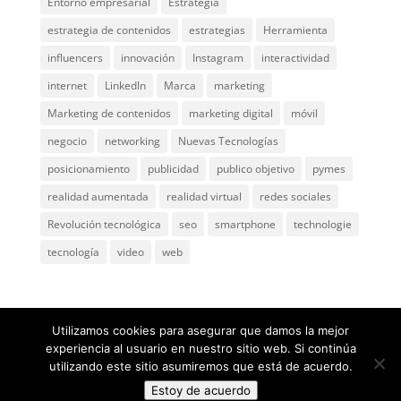
Entorno empresarial
Estrategia
estrategia de contenidos
estrategias
Herramienta
influencers
innovación
Instagram
interactividad
internet
LinkedIn
Marca
marketing
Marketing de contenidos
marketing digital
móvil
negocio
networking
Nuevas Tecnologías
posicionamiento
publicidad
publico objetivo
pymes
realidad aumentada
realidad virtual
redes sociales
Revolución tecnológica
seo
smartphone
technologie
tecnología
video
web
Utilizamos cookies para asegurar que damos la mejor
experiencia al usuario en nuestro sitio web. Si continúa
utilizando este sitio asumiremos que está de acuerdo.
@ 2005
ComunicaGenia
Teléfono: 618731898 |
Mapa
Estoy de acuerdo
web
|
Privacidad y aviso legal