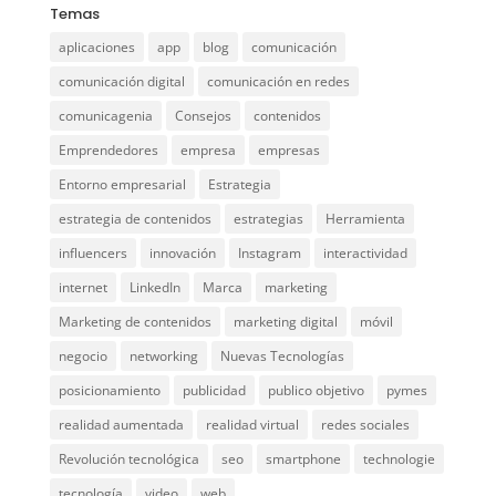
Temas
aplicaciones
app
blog
comunicación
comunicación digital
comunicación en redes
comunicagenia
Consejos
contenidos
Emprendedores
empresa
empresas
Entorno empresarial
Estrategia
estrategia de contenidos
estrategias
Herramienta
influencers
innovación
Instagram
interactividad
internet
LinkedIn
Marca
marketing
Marketing de contenidos
marketing digital
móvil
negocio
networking
Nuevas Tecnologías
posicionamiento
publicidad
publico objetivo
pymes
realidad aumentada
realidad virtual
redes sociales
Revolución tecnológica
seo
smartphone
technologie
tecnología
video
web