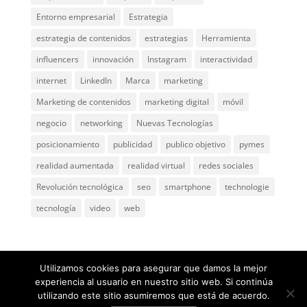
Entorno empresarial
Estrategia
estrategia de contenidos
estrategias
Herramienta
influencers
innovación
Instagram
interactividad
internet
LinkedIn
Marca
marketing
Marketing de contenidos
marketing digital
móvil
negocio
networking
Nuevas Tecnologías
posicionamiento
publicidad
publico objetivo
pymes
realidad aumentada
realidad virtual
redes sociales
Revolución tecnológica
seo
smartphone
technologie
tecnología
video
web
Utilizamos cookies para asegurar que damos la mejor
experiencia al usuario en nuestro sitio web. Si continúa
utilizando este sitio asumiremos que está de acuerdo.
@ 2005
ComunicaGenia
Teléfono: 618731898 |
Mapa