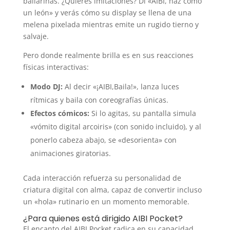
bailarinas. ¿Quieres imitaciones? Di «AIBI, haz como
un león» y verás cómo su display se llena de una
melena pixelada mientras emite un rugido tierno y
salvaje.
Pero donde realmente brilla es en sus reacciones
físicas interactivas:
Modo DJ:
Al decir «¡AIBI,Baila!», lanza luces
rítmicas y baila con coreografías únicas.
Efectos cómicos:
Si lo agitas, su pantalla simula
«vómito digital arcoiris» (con sonido incluido), y al
ponerlo cabeza abajo, se «desorienta» con
animaciones giratorias.
Cada interacción refuerza su personalidad de
criatura digital con alma, capaz de convertir incluso
un «hola» rutinario en un momento memorable.
¿Para quienes está dirigido AIBI Pocket?
El encanto del AIBI Pocket radica en su capacidad