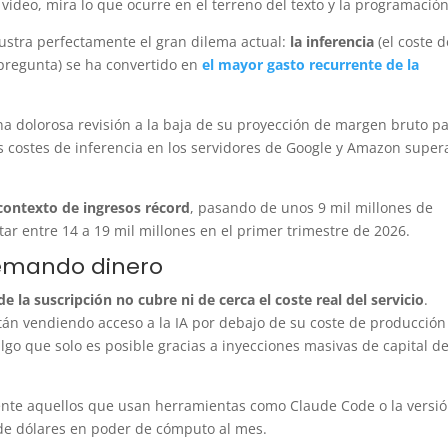
vídeo, mira lo que ocurre en el terreno del texto y la programació
lustra perfectamente el gran dilema actual:
la inferencia
(el coste d
pregunta) se ha convertido en
el mayor gasto recurrente de la
a dolorosa revisión a la baja de su proyección de margen bruto p
s costes de inferencia en los servidores de Google y Amazon super
contexto de ingresos récord
, pasando de unos 9 mil millones de
tar entre 14 a 19 mil millones en el primer trimestre de 2026.
uemando dinero
de la suscripción no cubre ni de cerca el coste real del servicio
.
tán vendiendo acceso a la IA por debajo de su coste de producción
lgo que solo es posible gracias a inyecciones masivas de capital d
ente aquellos que usan herramientas como Claude Code o la versi
de dólares en poder de cómputo al mes.