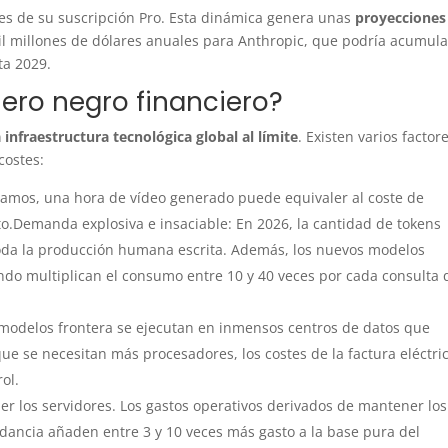
res de su suscripción Pro. Esta dinámica genera unas
proyecciones
il millones de dólares anuales para Anthropic, que podría acumula
ta 2029.
jero negro financiero?
infraestructura tecnológica global al límite
. Existen varios factor
costes:
mos, una hora de vídeo generado puede equivaler al coste de
o.Demanda explosiva e insaciable: En 2026, la cantidad de tokens
oda la producción humana escrita. Además, los nuevos modelos
o multiplican el consumo entre 10 y 40 veces por cada consulta
modelos frontera se ejecutan en inmensos centros de datos que
e se necesitan más procesadores, los costes de la factura eléctric
ol.
er los servidores. Los gastos operativos derivados de mantener los
ndancia añaden entre 3 y 10 veces más gasto a la base pura del