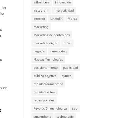
influencers
innovación
llón
Instagram
interactividad
lta
internet
LinkedIn
Marca
marketing
74
Marketing de contenidos
a
marketing digital
móvil
negocio
networking
Nuevas Tecnologías
ue
posicionamiento
publicidad
publico objetivo
pymes
realidad aumentada
es en
realidad virtual
redes sociales
s
Revolución tecnológica
seo
smartphone
technologie