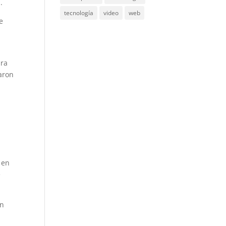
n.
tecnología
video
web
e
ara
aron
 en
e
ón