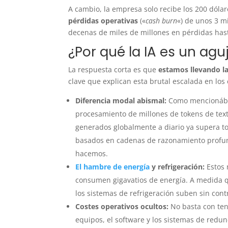
A cambio, la empresa solo recibe los 200 dóla
pérdidas operativas
(«
cash burn
«) de unos 3 m
decenas de miles de millones en pérdidas has
¿Por qué la IA es un agu
La respuesta corta es que
estamos llevando la 
clave que explican esta brutal escalada en los 
Diferencia modal abismal:
Como mencionába
procesamiento de millones de tokens de text
generados globalmente a diario ya supera t
basados en cadenas de razonamiento profund
hacemos.
El hambre de energía
y refrigeración:
Estos 
consumen gigavatios de energía. A medida qu
los sistemas de refrigeración suben sin contr
Costes operativos ocultos:
No basta con ten
equipos, el software y los sistemas de redu