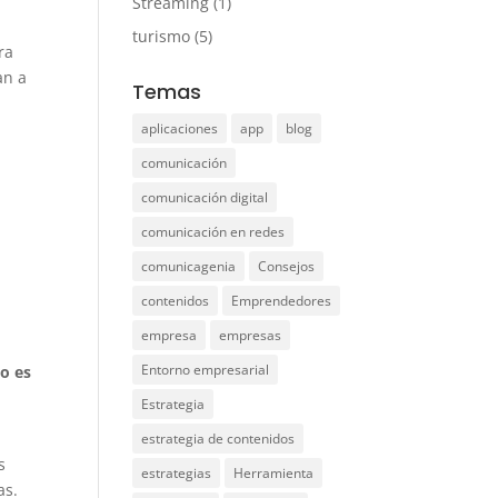
Streaming
(1)
turismo
(5)
ra
an a
Temas
aplicaciones
app
blog
comunicación
comunicación digital
comunicación en redes
comunicagenia
Consejos
contenidos
Emprendedores
empresa
empresas
Entorno empresarial
o es
Estrategia
estrategia de contenidos
s
estrategias
Herramienta
as.