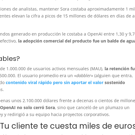
iones de analistas, mantener Sora costaba aproximadamente 1 mi
ntes elevan la cifra a picos de 15 millones de dólares en días de a
gundos generado en producción le costaba a OpenAI entre 1,30 y 9,
efectivo,
la adopción comercial del producto fue un balde de agu
ables?
 de 1.000.000 de usuarios activos mensuales (MAU),
la retención f
500.000. El usuario promedio era un «
dabbler
» (alguien que entra,
ndo
contenido viral rápido pero sin aportar el valor
sostenido
as.
penas unos 2.100.000 dólares frente a decenas o cientos de millon
.
OpenAI no solo cerró Sora
, sino que canceló de un plumazo un
 y redirigió a su equipo hacia proyectos corporativos.
Tu cliente te cuesta miles de euro