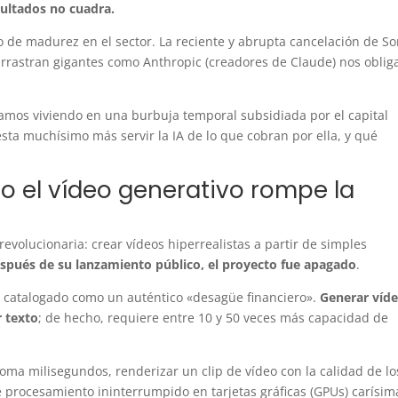
sultados no cuadra.
e madurez en el sector. La reciente y abrupta cancelación de So
rrastran gigantes como Anthropic (creadores de Claude) nos oblig
tamos viviendo en una burbuja temporal subsidiada por el capital
sta muchísimo más servir la IA de lo que cobran por ella, y qué
o el vídeo generativo rompe la
evolucionaria: crear vídeos hiperrealistas a partir de simples
spués de su lanzamiento público, el proyecto fue apagado
.
ue catalogado como un auténtico «desagüe financiero».
Generar víde
 texto
; de hecho, requiere entre 10 y 50 veces más capacidad de
oma milisegundos, renderizar un clip de vídeo con la calidad de lo
procesamiento ininterrumpido en tarjetas gráficas (GPUs) carísim