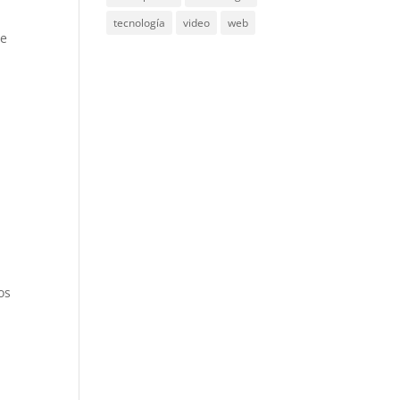
tecnología
video
web
le
os