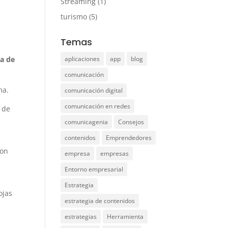
Streaming
(1)
turismo
(5)
Temas
aplicaciones
app
blog
da de
comunicación
ma.
comunicación digital
comunicación en redes
 de
comunicagenia
Consejos
contenidos
Emprendedores
con
empresa
empresas
Entorno empresarial
Estrategia
ojas
estrategia de contenidos
estrategias
Herramienta