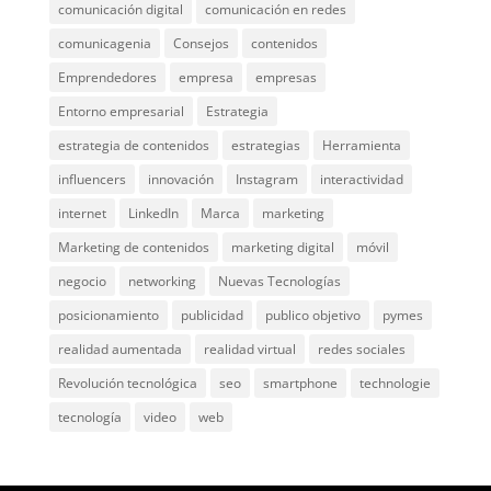
comunicación digital
comunicación en redes
comunicagenia
Consejos
contenidos
Emprendedores
empresa
empresas
Entorno empresarial
Estrategia
estrategia de contenidos
estrategias
Herramienta
influencers
innovación
Instagram
interactividad
internet
LinkedIn
Marca
marketing
Marketing de contenidos
marketing digital
móvil
negocio
networking
Nuevas Tecnologías
posicionamiento
publicidad
publico objetivo
pymes
realidad aumentada
realidad virtual
redes sociales
Revolución tecnológica
seo
smartphone
technologie
tecnología
video
web