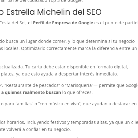
mar parte del codiciado Top 3 de Google.
 Estrella Michelin del SEO
Costa del Sol, el
Perfil de Empresa de Google
es el punto de parti
ndo busca un lugar donde comer, y lo que determina si tu negocio
os locales. Optimizarlo correctamente marca la diferencia entre un
actualizada. Tu carta debe estar disponible en formato digital,
 platos, ya que esto ayuda a despertar interés inmediato.
to”, “Restaurante de pescados” o “Marisquería”— permite que Googl
re a quienes realmente buscan
lo que ofreces.
to para familias” o “con música en vivo”, que ayudan a destacar en
os horarios, incluyendo festivos y temporadas altas, ya que un cli
te volverá a confiar en tu negocio.