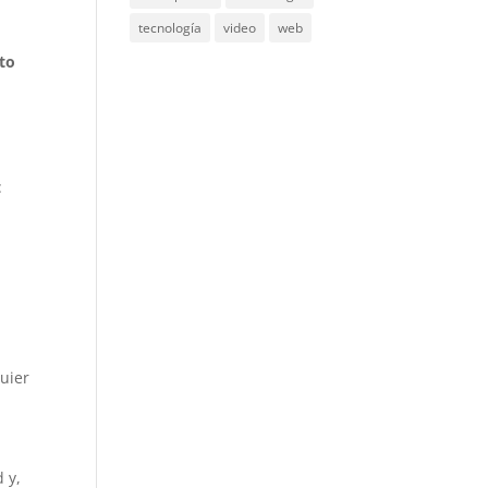
tecnología
video
web
to
:
quier
 y,