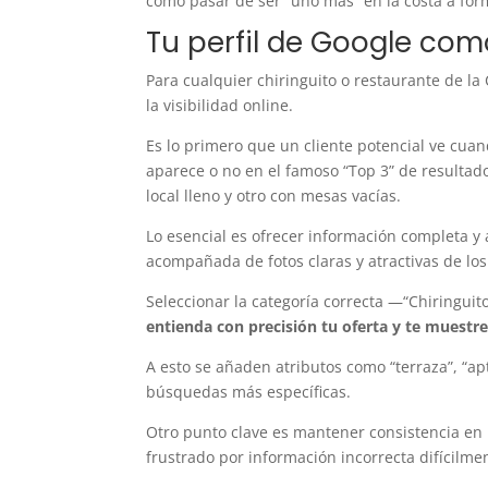
cómo pasar de ser “uno más” en la costa a for
Tu perfil de Google como
Para cualquier chiringuito o restaurante de la 
la visibilidad online.
Es lo primero que un cliente potencial ve cua
aparece o no en el famoso “Top 3” de resultad
local lleno y otro con mesas vacías.
Lo esencial es ofrecer información completa y 
acompañada de fotos claras y atractivas de los
Seleccionar la categoría correcta —“Chiringui
entienda con precisión tu oferta y te muest
A esto se añaden atributos como “terraza”, “ap
búsquedas más específicas.
Otro punto clave es mantener consistencia en l
frustrado por información incorrecta difícilmen