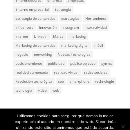
Emprendedores
empresa
empresas
Entorno empresarial
Estrategia
estrategia de contenidos
estrategias
Herramienta
influencers
innovación
Instagram
interactividad
internet
LinkedIn
Marca
marketing
Marketing de contenidos
marketing digital
móvil
negocio
networking
Nuevas Tecnologías
posicionamiento
publicidad
publico objetivo
pymes
realidad aumentada
realidad virtual
redes sociales
Revolución tecnológica
seo
smartphone
technologie
tecnología
video
web
Utilizamos cookies para asegurar que damos la mejor
experiencia al usuario en nuestro sitio web. Si continúa
utilizando este sitio asumiremos que está de acuerdo.
@ 2005
ComunicaGenia
Teléfono: 618731898 |
Mapa