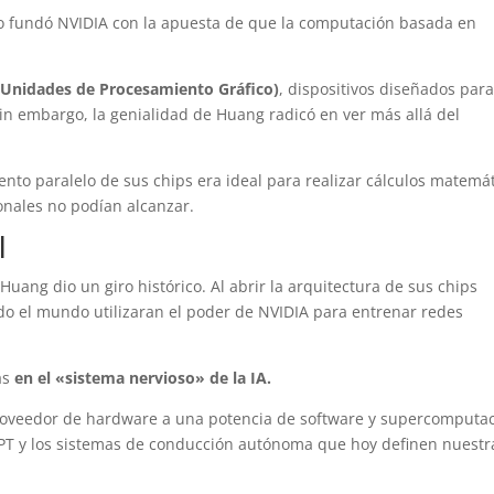
o fundó NVIDIA con la apuesta de que la computación basada en
(Unidades de Procesamiento Gráfico)
, dispositivos diseñados par
in embargo, la genialidad de Huang radicó en ver más allá del
to paralelo de sus chips era ideal para realizar cálculos matemá
onales no podían alcanzar.
l
uang dio un giro histórico. Al abrir la arquitectura de sus chips
do el mundo utilizaran el poder de NVIDIA para entrenar redes
cas
en el «sistema nervioso» de la IA.
roveedor de hardware a una potencia de software y supercomputac
PT y los sistemas de conducción autónoma que hoy definen nuestr