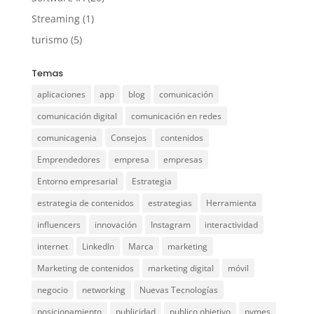
Streaming
(1)
turismo
(5)
Temas
aplicaciones
app
blog
comunicación
comunicación digital
comunicación en redes
comunicagenia
Consejos
contenidos
Emprendedores
empresa
empresas
Entorno empresarial
Estrategia
estrategia de contenidos
estrategias
Herramienta
influencers
innovación
Instagram
interactividad
internet
LinkedIn
Marca
marketing
Marketing de contenidos
marketing digital
móvil
negocio
networking
Nuevas Tecnologías
posicionamiento
publicidad
publico objetivo
pymes