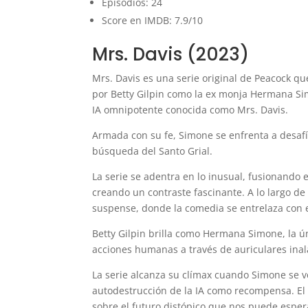
Episodios: 24
Score en IMDB: 7.9/10
Mrs. Davis (2023)
Mrs. Davis es una serie original de Peacock q
por Betty Gilpin como la ex monja Hermana Si
IA omnipotente conocida como Mrs. Davis.
Armada con su fe, Simone se enfrenta a desafío
búsqueda del Santo Grial.
La serie se adentra en lo inusual, fusionando e
creando un contraste fascinante. A lo largo de
suspense, donde la comedia se entrelaza con el
Betty Gilpin brilla como Hermana Simone, la ún
acciones humanas a través de auriculares ina
La serie alcanza su clímax cuando Simone se v
autodestrucción de la IA como recompensa. El 
sobre el futuro distópico que nos puede esper