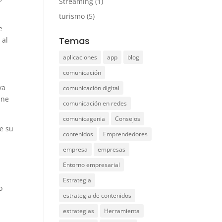
Streaming
(1)
turismo
(5)
e
Temas
 al
aplicaciones
app
blog
comunicación
va
comunicación digital
une
comunicación en redes
comunicagenia
Consejos
de su
contenidos
Emprendedores
empresa
empresas
Entorno empresarial
Estrategia
o
estrategia de contenidos
estrategias
Herramienta