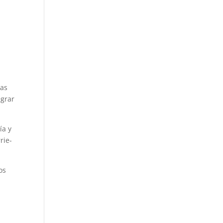
las
egrar
ía y
rie-
os
n