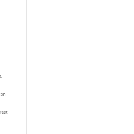
s,
con
rest