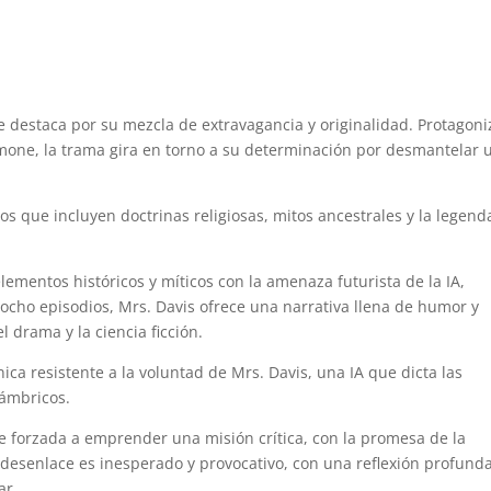
ue destaca por su mezcla de extravagancia y originalidad. Protagon
mone, la trama gira en torno a su determinación por desmantelar 
s que incluyen doctrinas religiosas, mitos ancestrales y la legend
lementos históricos y míticos con la amenaza futurista de la IA,
 ocho episodios, Mrs. Davis ofrece una narrativa llena de humor y
 drama y la ciencia ficción.
ica resistente a la voluntad de Mrs. Davis, una IA que dicta las
lámbricos.
e forzada a emprender una misión crítica, con la promesa de la
desenlace es inesperado y provocativo, con una reflexión profund
ar.