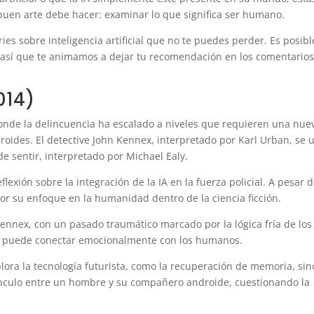
 buen arte debe hacer: examinar lo que significa ser humano.
es sobre inteligencia artificial que no te puedes perder. Es posibl
a, así que te animamos a dejar tu recomendación en los comentarios
014)
onde la delincuencia ha escalado a niveles que requieren una nue
ides. El detective John Kennex, interpretado por Karl Urban, se 
e sentir, interpretado por Michael Ealy.
lexión sobre la integración de la IA en la fuerza policial. A pesar 
or su enfoque en la humanidad dentro de la ciencia ficción.
Kennex, con un pasado traumático marcado por la lógica fría de los
ue puede conectar emocionalmente con los humanos.
plora la tecnología futurista, como la recuperación de memoria, sin
ínculo entre un hombre y su compañero androide, cuestionando la