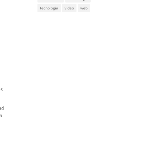
tecnología
video
web
es
ad
la