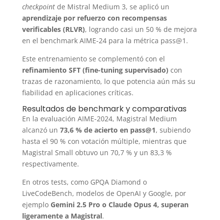
checkpoint
de Mistral Medium 3, se aplicó un
aprendizaje por refuerzo con recompensas
verificables (RLVR)
, logrando casi un 50 % de mejora
en el benchmark AIME-24 para la métrica pass@1.
Este entrenamiento se complementó con el
refinamiento SFT (fine-tuning supervisado)
con
trazas de razonamiento, lo que potencia aún más su
fiabilidad en aplicaciones críticas.
Resultados de benchmark y comparativas
En la evaluación AIME-2024, Magistral Medium
alcanzó un
73,6 % de acierto en pass@1
, subiendo
hasta el 90 % con votación múltiple, mientras que
Magistral Small obtuvo un 70,7 % y un 83,3 %
respectivamente.
En otros tests, como GPQA Diamond o
LiveCodeBench, modelos de OpenAI y Google, por
ejemplo
Gemini 2.5 Pro o Claude Opus 4, superan
ligeramente a Magistral
.