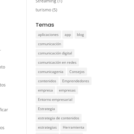
Streaming
(1)
turismo
(5)
Temas
aplicaciones
app
blog
comunicación
.
comunicación digital
comunicación en redes
nto
comunicagenia
Consejos
contenidos
Emprendedores
tos
empresa
empresas
Entorno empresarial
Estrategia
ficar
estrategia de contenidos
ios
estrategias
Herramienta