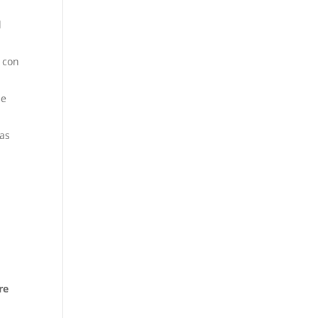
l
r con
se
las
re