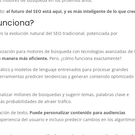
los motores de búsqueda en los próximos años.
do:
el futuro del SEO está aquí, y es más inteligente de lo que cre
funciona?
 es la evolución natural del SEO tradicional, potenciada por
imización para motores de búsqueda con tecnologías avanzadas de 
de manera más eficiente.
Pero, ¿cómo funciona exactamente?
omático y modelos de lenguaje entrenados para procesar grandes
herramientas predicen tendencias y generan contenido optimizado
alizar millones de búsquedas y sugerir temas, palabras clave e
s probabilidades de atraer tráfico.
ación de texto
. Puede personalizar contenido para audiencias
xperiencia del usuario e incluso predecir cambios en los algoritmo