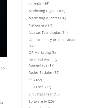
LinkedIn
(16)
Marketing Digital
(105)
Marketing y ventas
(26)
Networking
(7)
Nuevas Tecnologías
(64)
Operaciones y productividad
(20)
QR Marketing
(8)
Realidad Virtual y
Aumentada
(17)
ido
Redes Sociales
(62)
SEO
(22)
SEO Local
(22)
Sin categorizar
(13)
Software IA
(20)
ta