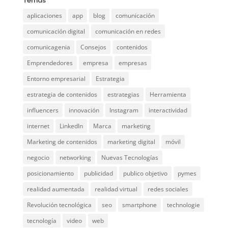
Temas
aplicaciones
app
blog
comunicación
comunicación digital
comunicación en redes
comunicagenia
Consejos
contenidos
Emprendedores
empresa
empresas
Entorno empresarial
Estrategia
estrategia de contenidos
estrategias
Herramienta
influencers
innovación
Instagram
interactividad
internet
LinkedIn
Marca
marketing
Marketing de contenidos
marketing digital
móvil
negocio
networking
Nuevas Tecnologías
posicionamiento
publicidad
publico objetivo
pymes
realidad aumentada
realidad virtual
redes sociales
Revolución tecnológica
seo
smartphone
technologie
tecnología
video
web