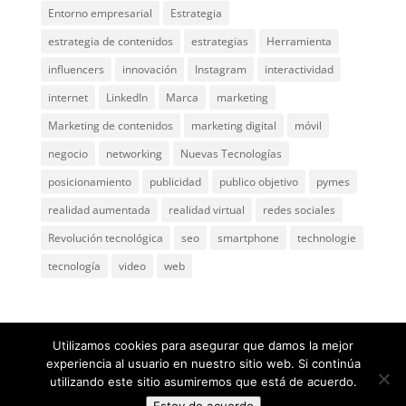
Entorno empresarial
Estrategia
estrategia de contenidos
estrategias
Herramienta
influencers
innovación
Instagram
interactividad
internet
LinkedIn
Marca
marketing
Marketing de contenidos
marketing digital
móvil
negocio
networking
Nuevas Tecnologías
posicionamiento
publicidad
publico objetivo
pymes
realidad aumentada
realidad virtual
redes sociales
Revolución tecnológica
seo
smartphone
technologie
tecnología
video
web
Utilizamos cookies para asegurar que damos la mejor
experiencia al usuario en nuestro sitio web. Si continúa
utilizando este sitio asumiremos que está de acuerdo.
@ 2005
ComunicaGenia
Teléfono: 618731898 |
Mapa