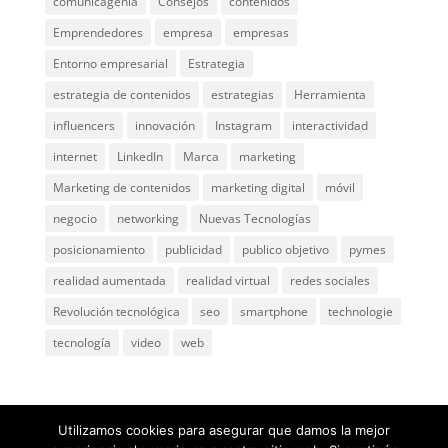
comunicagenia
Consejos
contenidos
Emprendedores
empresa
empresas
Entorno empresarial
Estrategia
estrategia de contenidos
estrategias
Herramienta
influencers
innovación
Instagram
interactividad
internet
LinkedIn
Marca
marketing
Marketing de contenidos
marketing digital
móvil
negocio
networking
Nuevas Tecnologías
posicionamiento
publicidad
publico objetivo
pymes
realidad aumentada
realidad virtual
redes sociales
Revolución tecnológica
seo
smartphone
technologie
tecnología
video
web
Utilizamos cookies para asegurar que damos la mejor