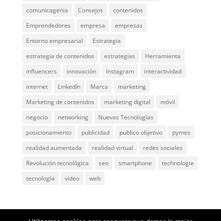
comunicagenia
Consejos
contenidos
Emprendedores
empresa
empresas
Entorno empresarial
Estrategia
estrategia de contenidos
estrategias
Herramienta
influencers
innovación
Instagram
interactividad
internet
LinkedIn
Marca
marketing
Marketing de contenidos
marketing digital
móvil
negocio
networking
Nuevas Tecnologías
posicionamiento
publicidad
publico objetivo
pymes
realidad aumentada
realidad virtual
redes sociales
Revolución tecnológica
seo
smartphone
technologie
tecnología
video
web