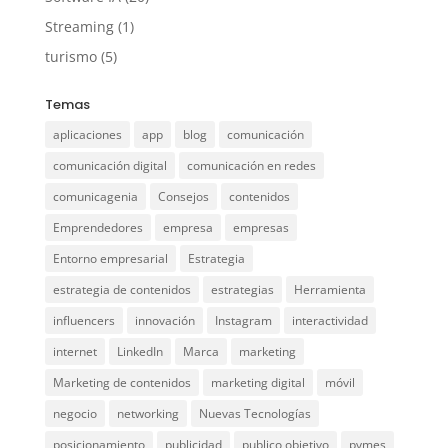
Streaming
(1)
turismo
(5)
Temas
aplicaciones
app
blog
comunicación
comunicación digital
comunicación en redes
comunicagenia
Consejos
contenidos
Emprendedores
empresa
empresas
Entorno empresarial
Estrategia
estrategia de contenidos
estrategias
Herramienta
influencers
innovación
Instagram
interactividad
internet
LinkedIn
Marca
marketing
Marketing de contenidos
marketing digital
móvil
negocio
networking
Nuevas Tecnologías
posicionamiento
publicidad
publico objetivo
pymes