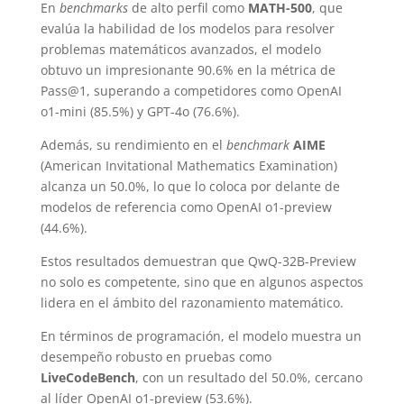
En
benchmarks
de alto perfil como
MATH-500
, que
evalúa la habilidad de los modelos para resolver
problemas matemáticos avanzados, el modelo
obtuvo un impresionante 90.6% en la métrica de
Pass@1, superando a competidores como OpenAI
o1-mini (85.5%) y GPT-4o (76.6%).
Además, su rendimiento en el
benchmark
AIME
(American Invitational Mathematics Examination)
alcanza un 50.0%, lo que lo coloca por delante de
modelos de referencia como OpenAI o1-preview
(44.6%).
Estos resultados demuestran que QwQ-32B-Preview
no solo es competente, sino que en algunos aspectos
lidera en el ámbito del razonamiento matemático.
En términos de programación, el modelo muestra un
desempeño robusto en pruebas como
LiveCodeBench
, con un resultado del 50.0%, cercano
al líder OpenAI o1-preview (53.6%).