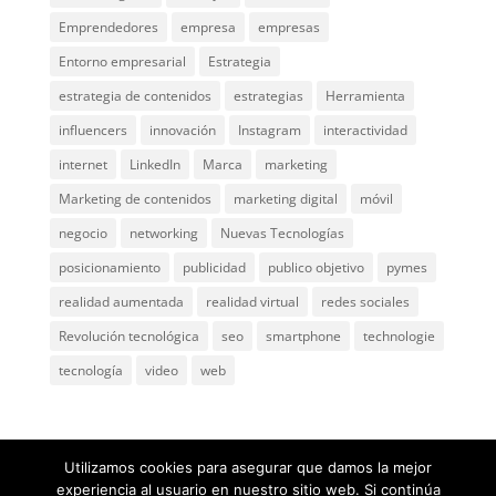
Emprendedores
empresa
empresas
Entorno empresarial
Estrategia
estrategia de contenidos
estrategias
Herramienta
influencers
innovación
Instagram
interactividad
internet
LinkedIn
Marca
marketing
Marketing de contenidos
marketing digital
móvil
negocio
networking
Nuevas Tecnologías
posicionamiento
publicidad
publico objetivo
pymes
realidad aumentada
realidad virtual
redes sociales
Revolución tecnológica
seo
smartphone
technologie
tecnología
video
web
Utilizamos cookies para asegurar que damos la mejor
experiencia al usuario en nuestro sitio web. Si continúa