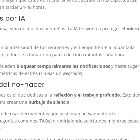
en tardar 24-48 horas.
 por IA
usa, sino de muchas pequeñas. La IA te ayuda a proteger el
micro
 la intensidad de tus reuniones y el tiempo frente a la pantalla
g
), te fuerce a tomar una pausa de cinco minutos cada hora.
e pueden
bloquear temporalmente las notificaciones
y hasta suger
métricos de estrés (si usas un
wearable
).
 del no-hacer
es es el que dedicas a la
reflexión y el trabajo profundo
. Este ti
para crear una
burbuja de silencio
.
trata de usar herramientas que gestionan activamente a tus
eguntas comunes (FAQs) o redirigiendo solicitudes mientras estás
».
a la tecnología, liberas tu mente para el pensamiento creativo,