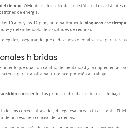
 del tiempo
. Olvídate de los calendarios estáticos. Los asistentes d
patrones de energía.
e las 10 a.m. y las 12 p.m., automáticamente
bloquean ese tiempo
ndo» y defendiéndolo de solicitudes de reunión.
protegido», asegurando que el descanso mental se use para tareas
onales híbridas
re un enfoque dual: un cambio de mentalidad y la implementación
concretas para transformar tu reincorporación al trabajo:
ransición consciente
. Los primeros dos días deben ser de
baja
r todos los correos atrasados; delega esa tarea a tu asistente. Pídel
rinde un resumen conciso de lo demás.
o digan que estás de vuelta, sino que gestionen las expectativas,