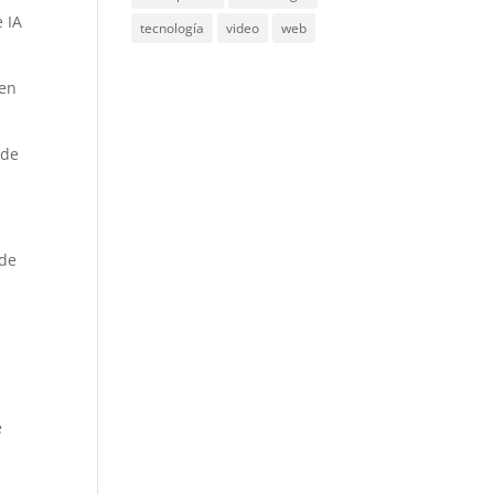
e IA
tecnología
video
web
en
 de
 de
e