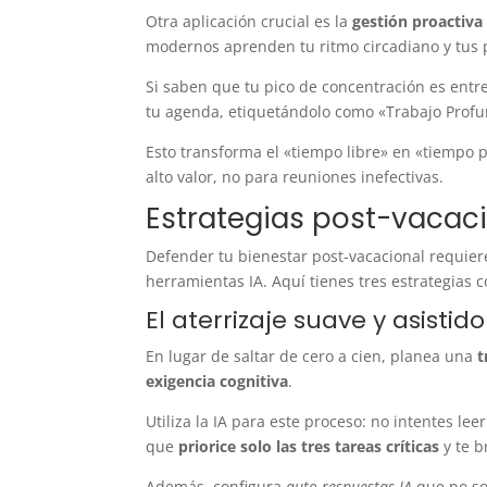
Otra aplicación crucial es la
gestión proactiva
modernos aprenden tu ritmo circadiano y tus 
Si saben que tu pico de concentración es entr
tu agenda, etiquetándolo como «Trabajo Profu
Esto transforma el «tiempo libre» en «tiempo 
alto valor, no para reuniones inefectivas.
Estrategias post-vacaci
Defender tu bienestar post-vacacional requie
herramientas IA. Aquí tienes tres estrategias 
El aterrizaje suave y asistido
En lugar de saltar de cero a cien, planea una
t
exigencia cognitiva
.
Utiliza la IA para este proceso: no intentes lee
que
priorice solo las tres tareas críticas
y te b
Además, configura
auto-respuestas IA
que no sol