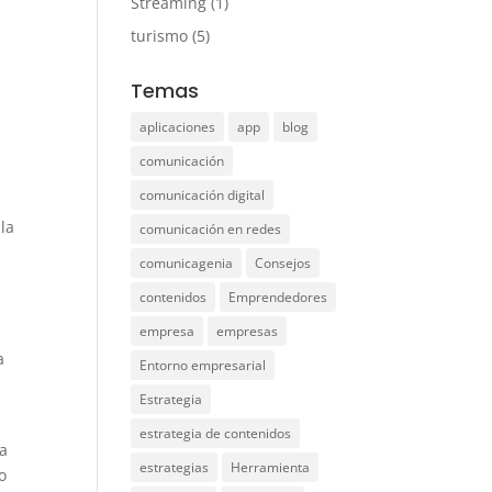
Streaming
(1)
turismo
(5)
Temas
aplicaciones
app
blog
comunicación
comunicación digital
 la
comunicación en redes
comunicagenia
Consejos
contenidos
Emprendedores
empresa
empresas
a
Entorno empresarial
Estrategia
estrategia de contenidos
la
estrategias
Herramienta
o