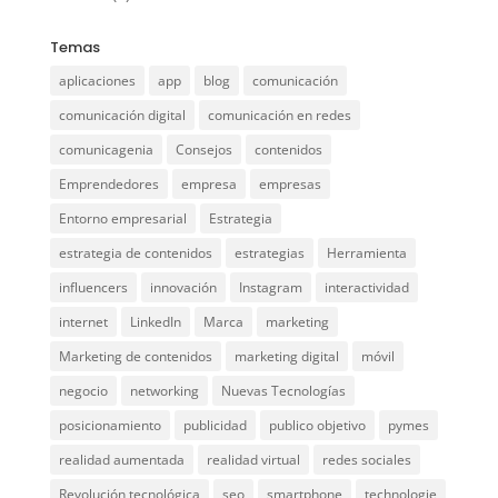
Temas
aplicaciones
app
blog
comunicación
comunicación digital
comunicación en redes
comunicagenia
Consejos
contenidos
Emprendedores
empresa
empresas
Entorno empresarial
Estrategia
estrategia de contenidos
estrategias
Herramienta
influencers
innovación
Instagram
interactividad
internet
LinkedIn
Marca
marketing
Marketing de contenidos
marketing digital
móvil
negocio
networking
Nuevas Tecnologías
posicionamiento
publicidad
publico objetivo
pymes
realidad aumentada
realidad virtual
redes sociales
Revolución tecnológica
seo
smartphone
technologie