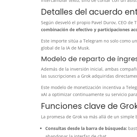
intercambiar texto, sino de contar con un asis
Detalles del acuerdo en
Según desveló el propio Pavel Durov, CEO de 
combinación de efectivo y participaciones ac
Este importe sitúa a Telegram no solo como un
global de la IA de Musk.
Modelo de reparto de ingre
Además de la inversión inicial, ambas compañí
las suscripciones a Grok adquiridas directam
Este modelo de monetización incentiva a Tele
xAI a optimizar continuamente su servicio para
Funciones clave de Gro
La promesa de Grok va más allá de un simple b
Consultas desde la barra de búsqueda:
bast
abandonar la interfaz de chat.