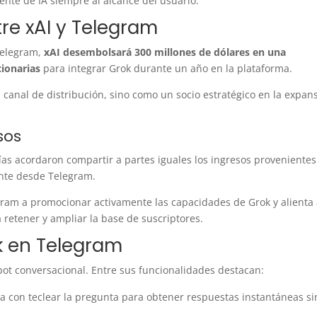
tente de IA siempre al alcance del usuario.
tre xAI y Telegram
Telegram,
xAI desembolsará 300 millones de dólares en una
cionarias
para integrar Grok durante un año en la plataforma.
 canal de distribución, sino como un socio estratégico en la expan
sos
as acordaron compartir a partes iguales los ingresos provenientes
ente desde Telegram.
gram a promocionar activamente las capacidades de Grok y alienta
 retener y ampliar la base de suscriptores.
k en Telegram
ot conversacional. Entre sus funcionalidades destacan:
a con teclear la pregunta para obtener respuestas instantáneas si