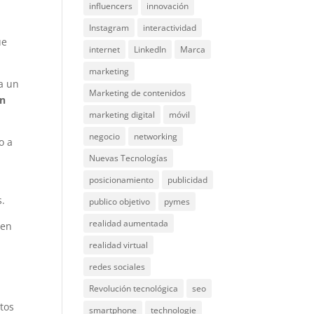
influencers
innovación
Instagram
interactividad
ue
internet
LinkedIn
Marca
marketing
a un
Marketing de contenidos
un
marketing digital
móvil
negocio
networking
o a
Nuevas Tecnologías
posicionamiento
publicidad
o
s.
publico objetivo
pymes
realidad aumentada
 en
realidad virtual
redes sociales
Revolución tecnológica
seo
tos
smartphone
technologie