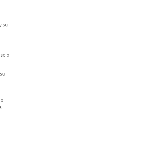
y su
 solo
 su
de
A