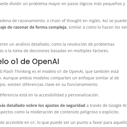
ede dividir un problema mayor en pasos lógicos más pequeños y
adena de razonamiento, o chain of thought en inglés. Así se puede
uaje de razonar de forma compleja
, similar a como lo hacen los se
ieren un análisis detallado, como la resolución de problemas
cas o la toma de decisiones basadas en múltiples factores.
elo o1 de OpenAI
.0 Flash Thinking es el modelo o1 de OpenAI, que también está
o. Aunque ambos modelos comparten un enfoque similar al de
s, existen diferencias clave en su funcionamiento.
iferencia está en la accesibilidad y personalización.
más detallado sobre los ajustes de seguridad
a través de Google AI
aspectos como la moderación de contenido peligroso o explícito.
nte accesible en o1, lo que puede ser un punto a favor para aquell