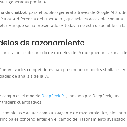
tas generadas por la IA.
rma de chatbot
, para el público general a través de Google AI Studi
tículo). A diferencia del OpenAI o1, que solo es accesible con una
etc). Aunque se ha presentado o3 todavía no está disponible en la
delos de razonamiento
a carrera por el desarrollo de modelos de IA que puedan razonar d
OpenAI, varios competidores han presentado modelos similares en
ades de análisis de la IA.
te campo es el modelo
DeepSeek-R1
, lanzado por DeepSeek, una
 traders cuantitativos.
s complejas y actuar como un «agente de razonamiento», similar a 
principales contendientes en el campo del razonamiento avanzado.