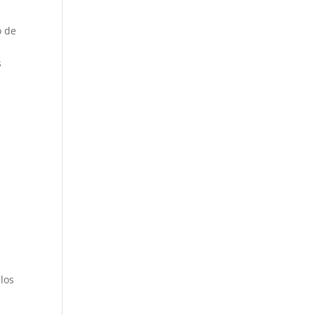
o de
s
e
los