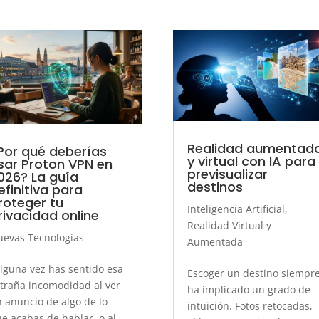
Realidad aumentad
Por qué deberías
y virtual con IA para
sar Proton VPN en
previsualizar
026? La guía
destinos
efinitiva para
roteger tu
Inteligencia Artificial
,
rivacidad online
Realidad Virtual y
evas Tecnologías
Aumentada
lguna vez has sentido esa
Escoger un destino siempr
traña incomodidad al ver
ha implicado un grado de
 anuncio de algo de lo
intuición. Fotos retocadas,
e acabas de hablar, o al