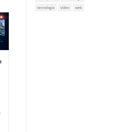
tecnología
video
web
a
e