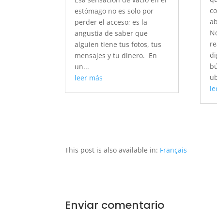
co
estómago no es solo por
ab
perder el acceso; es la
No
angustia de saber que
re
alguien tiene tus fotos, tus
di
mensajes y tu dinero. En
bú
un...
ub
leer más
le
This post is also available in:
Français
Enviar comentario