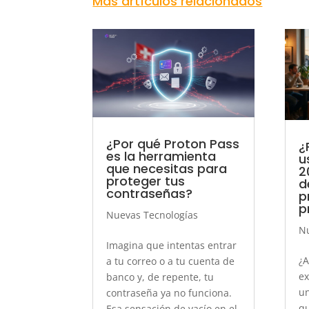
Más artículos relacionados
¿Por qué Proton Pass
¿
es la herramienta
u
que necesitas para
2
proteger tus
d
contraseñas?
p
p
Nuevas Tecnologías
Nu
Imagina que intentas entrar
¿A
a tu correo o a tu cuenta de
ex
banco y, de repente, tu
un
contraseña ya no funciona.
qu
Esa sensación de vacío en el