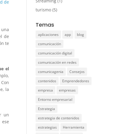
Streaming
(1)
d de
turismo
(5)
Temas
e una
aplicaciones
app
blog
el de
ón te
comunicación
comunicación digital
comunicación en redes
ue el
comunicagenia
Consejos
plo,
contenidos
Emprendedores
. Con
e, la
empresa
empresas
Entorno empresarial
Estrategia
r un
estrategia de contenidos
 ese
estrategias
Herramienta