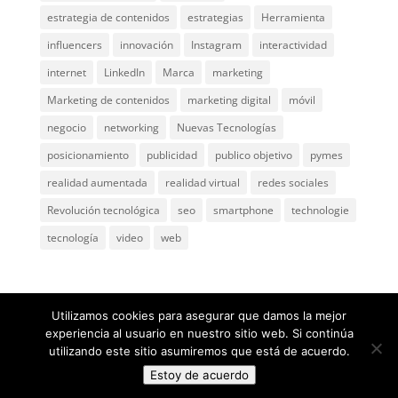
estrategia de contenidos
estrategias
Herramienta
influencers
innovación
Instagram
interactividad
internet
LinkedIn
Marca
marketing
Marketing de contenidos
marketing digital
móvil
negocio
networking
Nuevas Tecnologías
posicionamiento
publicidad
publico objetivo
pymes
realidad aumentada
realidad virtual
redes sociales
Revolución tecnológica
seo
smartphone
technologie
tecnología
video
web
Utilizamos cookies para asegurar que damos la mejor
experiencia al usuario en nuestro sitio web. Si continúa
utilizando este sitio asumiremos que está de acuerdo.
@ 2005
ComunicaGenia
Teléfono: 618731898 |
Mapa
Estoy de acuerdo
web
|
Privacidad y aviso legal