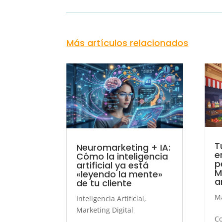
Más artículos relacionados
T
Neuromarketing + IA:
e
Cómo la inteligencia
p
artificial ya está
M
«leyendo la mente»
a
de tu cliente
Ma
Inteligencia Artificial
,
Marketing Digital
Co