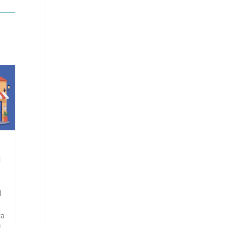
a
l
ra
l