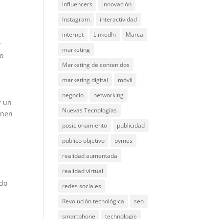
influencers
innovación
Instagram
interactividad
internet
LinkedIn
Marca
y
marketing
ro
Marketing de contenidos
marketing digital
móvil
negocio
networking
r un
Nuevas Tecnologías
unen
posicionamiento
publicidad
publico objetivo
pymes
realidad aumentada
realidad virtual
a
ado
redes sociales
Revolución tecnológica
seo
smartphone
technologie