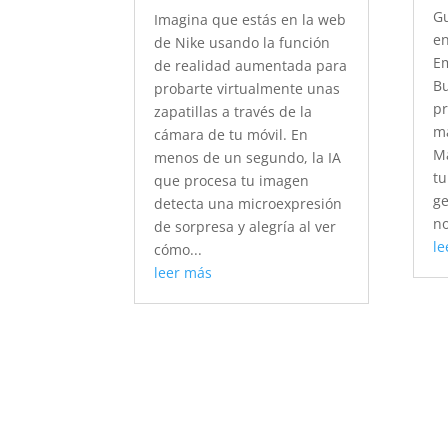
Gu
Imagina que estás en la web
en
de Nike usando la función
Em
de realidad aumentada para
Bu
probarte virtualmente unas
pr
zapatillas a través de la
ma
cámara de tu móvil. En
Ma
menos de un segundo, la IA
tu
que procesa tu imagen
ge
detecta una microexpresión
no
de sorpresa y alegría al ver
le
cómo...
leer más