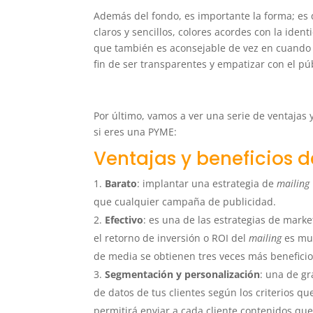
Además del fondo, es importante la forma; es de
claros y sencillos, colores acordes con la ide
que también es aconsejable de vez en cuando en
fin de ser transparentes y empatizar con el pú
Por último, vamos a ver una serie de ventajas 
si eres una PYME:
Ventajas y beneficios 
Barato
: implantar una estrategia de
mailing
que cualquier campaña de publicidad.
Efectivo
: es una de las estrategias de mark
el retorno de inversión o ROI del
mailing
es muy
de media se obtienen tres veces más benefici
Segmentación y personalización
: una de g
de datos de tus clientes según los criterios q
permitirá enviar a cada cliente contenidos qu