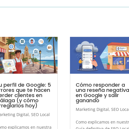
u perfil de Google: 5
Cómo responder a
rrores que te hacen
una reseña negativ
erder clientes en
en Google y salir
álaga (y cómo
ganando
rreglarlos hoy)
Marketing Digital
,
SEO Loca
rketing Digital
,
SEO Local
Como explicamos en nuest
mo explicamos en nuestra
Guía definitiva de SEO Loca