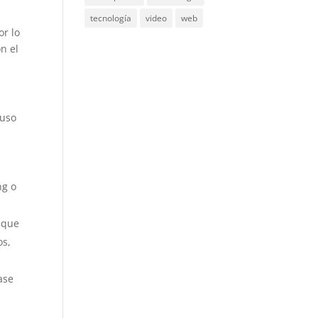
s
tecnología
video
web
or lo
n el
luso
ng o
o que
os,
ase