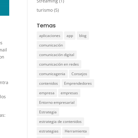
Streaming
(1)
turismo
(5)
Temas
aplicaciones
app
blog
os
comunicación
mail
comunicación digital
son
comunicación en redes
comunicagenia
Consejos
ntra
contenidos
Emprendedores
empresa
empresas
 los
Entorno empresarial
Estrategia
as:
estrategia de contenidos
estrategias
Herramienta