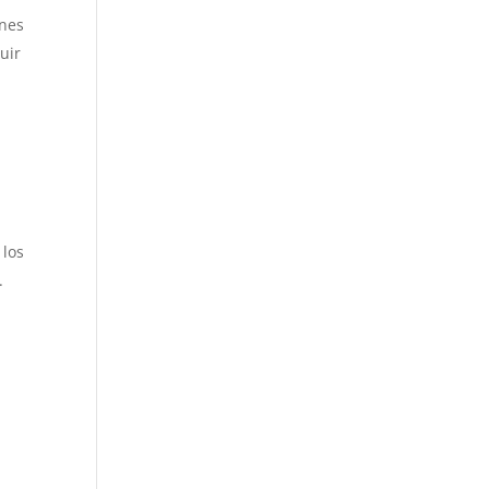
ones
uir
a
 los
.