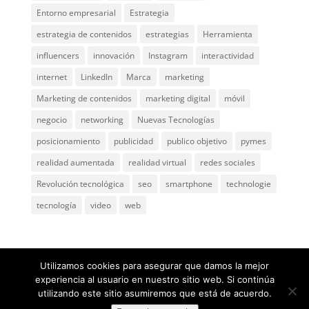
Entorno empresarial
Estrategia
estrategia de contenidos
estrategias
Herramienta
influencers
innovación
Instagram
interactividad
internet
LinkedIn
Marca
marketing
Marketing de contenidos
marketing digital
móvil
negocio
networking
Nuevas Tecnologías
posicionamiento
publicidad
publico objetivo
pymes
realidad aumentada
realidad virtual
redes sociales
Revolución tecnológica
seo
smartphone
technologie
tecnología
video
web
Utilizamos cookies para asegurar que damos la mejor
experiencia al usuario en nuestro sitio web. Si continúa
utilizando este sitio asumiremos que está de acuerdo.
@ 2005
ComunicaGenia
Teléfono: 618731898 |
Mapa