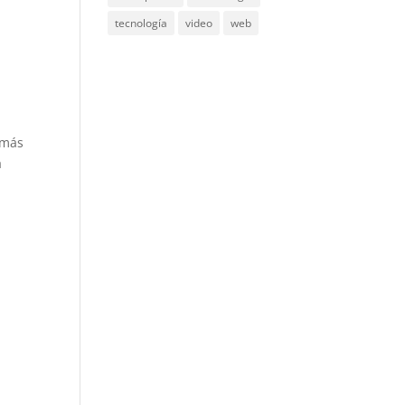
tecnología
video
web
 más
a