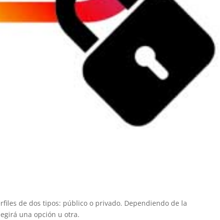
files de dos tipos: público o privado. Dependiendo de la
legirá una opción u otra.