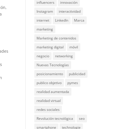
influencers
innovación
ión,
Instagram
interactividad
a
internet
LinkedIn
Marca
marketing
Marketing de contenidos
marketing digital
móvil
dades
negocio
networking
ás
Nuevas Tecnologías
posicionamiento
publicidad
en
publico objetivo
pymes
realidad aumentada
realidad virtual
redes sociales
Revolución tecnológica
seo
smartphone
technologie