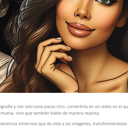
afía y con solo unos pocos clics, convertirla en un video en el qu
 mueva, sino que también hable de manera realista.
periencia inmersiva que da vida a las imágenes, transformándolas