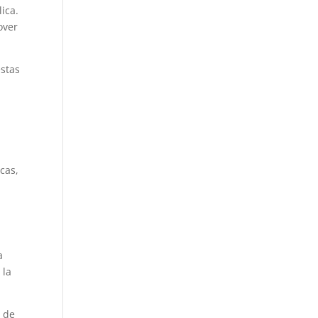
ica.
over
estas
cas,
a
 la
e de