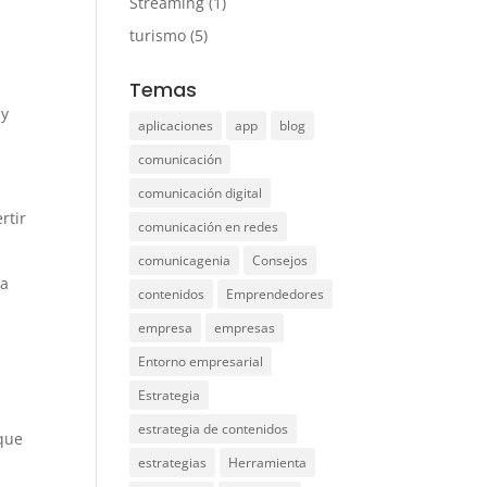
Streaming
(1)
turismo
(5)
Temas
 y
aplicaciones
app
blog
comunicación
comunicación digital
rtir
comunicación en redes
comunicagenia
Consejos
ra
contenidos
Emprendedores
empresa
empresas
Entorno empresarial
Estrategia
estrategia de contenidos
que
estrategias
Herramienta