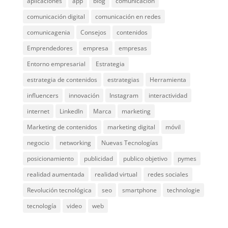
aplicaciones
app
blog
comunicación
comunicación digital
comunicación en redes
comunicagenia
Consejos
contenidos
Emprendedores
empresa
empresas
Entorno empresarial
Estrategia
estrategia de contenidos
estrategias
Herramienta
influencers
innovación
Instagram
interactividad
internet
LinkedIn
Marca
marketing
Marketing de contenidos
marketing digital
móvil
negocio
networking
Nuevas Tecnologías
posicionamiento
publicidad
publico objetivo
pymes
realidad aumentada
realidad virtual
redes sociales
Revolución tecnológica
seo
smartphone
technologie
tecnología
video
web